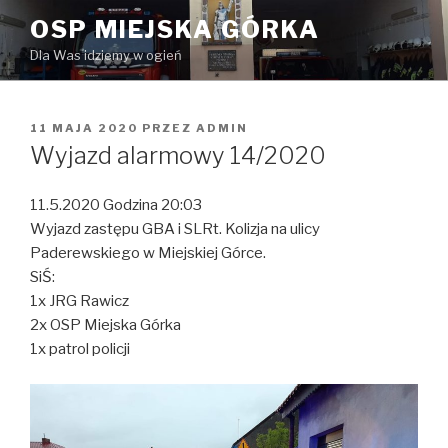
Przeskocz
OSP MIEJSKA GÓRKA
do
Dla Was idziemy w ogień
treści
OPUBLIKOWANE
11 MAJA 2020
PRZEZ
ADMIN
W
Wyjazd alarmowy 14/2020
11.5.2020 Godzina 20:03
Wyjazd zastępu GBA i SLRt. Kolizja na ulicy
Paderewskiego w Miejskiej Górce.
SiŚ:
1x JRG Rawicz
2x OSP Miejska Górka
1x patrol policji