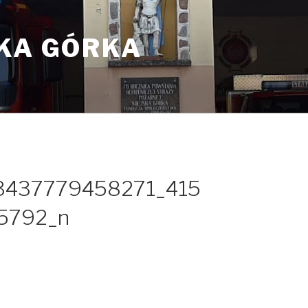
SKA GÓRKA
3437779458271_415
5792_n