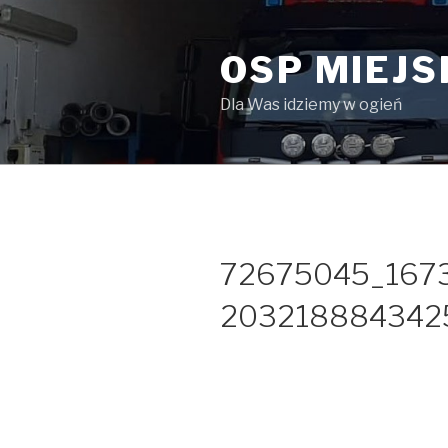
Przeskocz
do
OSP MIEJ
treści
Dla Was idziemy w ogień
72675045_167
203218884342